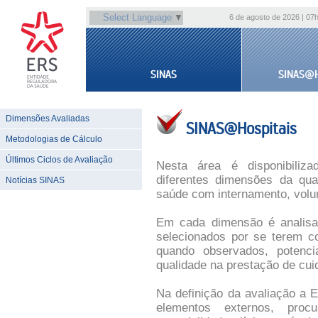
Select Language
▼
6 de agosto de 2026 | 07
SINAS
SINAS@H
Dimensões Avaliadas
SINAS@Hospitais
Metodologias de Cálculo
Últimos Ciclos de Avaliação
Nesta área é disponibiliz
diferentes dimensões da qu
Notícias SINAS
saúde com internamento, volu
Em cada dimensão é analisad
selecionados por se terem co
quando observados, potenc
qualidade na prestação de cu
Na definição da avaliação a 
elementos externos, proc